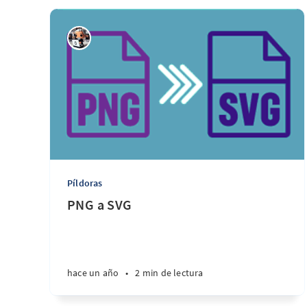
Píldoras
PNG a SVG
hace un año
•
2 min de lectura