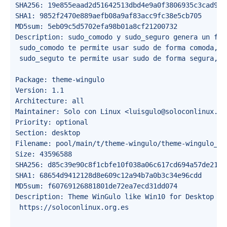
SHA256: 19e855eaad2d51642513dbd4e9a0f3806935c3cad9bb
SHA1: 9852f2470e889aefb08a9af83acc9fc38e5cb705

MD5sum: 5eb09c5d5702efa98b01a8cf21200732

Description: sudo_comodo y sudo_seguro genera un fic
 sudo_comodo te permite usar sudo de forma comoda, n
 sudo_seguto te permite usar sudo de forma segura, p
Package: theme-wingulo

Version: 1.1

Architecture: all

Maintainer: Solo con Linux <luisgulo@soloconlinux.org
Priority: optional

Section: desktop

Filename: pool/main/t/theme-wingulo/theme-wingulo_1.1
Size: 43596588

SHA256: d85c39e90c8f1cbfe10f038a06c617cd694a57de216f
SHA1: 68654d9412128d8e609c12a94b7a0b3c34e96cdd

MD5sum: f60769126881801de72ea7ecd31dd074

Description: Theme WinGulo like Win10 for Desktop (Ma
 https://soloconlinux.org.es 
