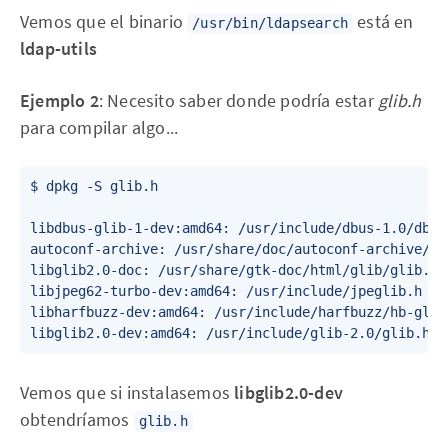
Vemos que el binario
está en
/usr/bin/ldapsearch
ldap-utils
Ejemplo 2
: Necesito saber donde podría estar
glib.h
para compilar algo...
$ dpkg -S glib.h

libdbus-glib-1-dev:amd64: /usr/include/dbus-1.0/dbus/
autoconf-archive: /usr/share/doc/autoconf-archive/ht
libglib2.0-doc: /usr/share/gtk-doc/html/glib/glib.htm
libjpeg62-turbo-dev:amd64: /usr/include/jpeglib.h

libharfbuzz-dev:amd64: /usr/include/harfbuzz/hb-glib.
Vemos que si instalasemos
libglib2.0-dev
obtendríamos
glib.h