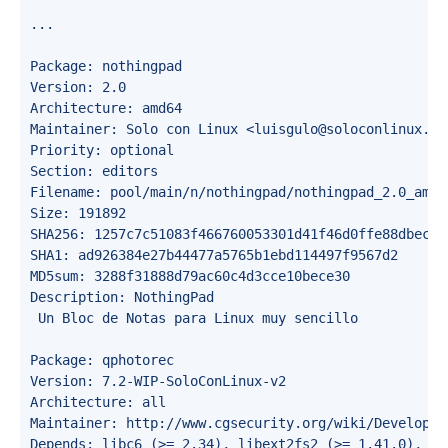
...

Package: nothingpad

Version: 2.0

Architecture: amd64

Maintainer: Solo con Linux <luisgulo@soloconlinux.org
Priority: optional

Section: editors

Filename: pool/main/n/nothingpad/nothingpad_2.0_amd64
Size: 191892

SHA256: 1257c7c51083f466760053301d41f46d0ffe88dbec22
SHA1: ad926384e27b44477a5765b1ebd114497f9567d2

MD5sum: 3288f31888d79ac60c4d3cce10bece30

Description: NothingPad

 Un Bloc de Notas para Linux muy sencillo

Package: qphotorec

Version: 7.2-WIP-SoloConLinux-v2

Architecture: all

Maintainer: http://www.cgsecurity.org/wiki/Developer
Depends: libc6 (>= 2.34), libext2fs2 (>= 1.41.0), li