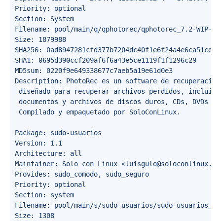
Priority: optional

Section: System

Filename: pool/main/q/qphotorec/qphotorec_7.2-WIP-So
Size: 1879988

SHA256: 0ad8947281cfd377b7204dc40f1e6f24a4e6ca51cdb8
SHA1: 0695d390ccf209af6f6a43e5ce1119f1f1296c29

MD5sum: 0220f9e649338677c7aeb5a19e61d0e3

Description: PhotoRec es un software de recuperación
 diseñado para recuperar archivos perdidos, incluido
 documentos y archivos de discos duros, CDs, DVDs y U
 Compilado y empaquetado por SoloConLinux.

Package: sudo-usuarios

Version: 1.1

Architecture: all

Maintainer: Solo con Linux <luisgulo@soloconlinux.org
Provides: sudo_comodo, sudo_seguro

Priority: optional

Section: system

Filename: pool/main/s/sudo-usuarios/sudo-usuarios_1.1
Size: 1308
