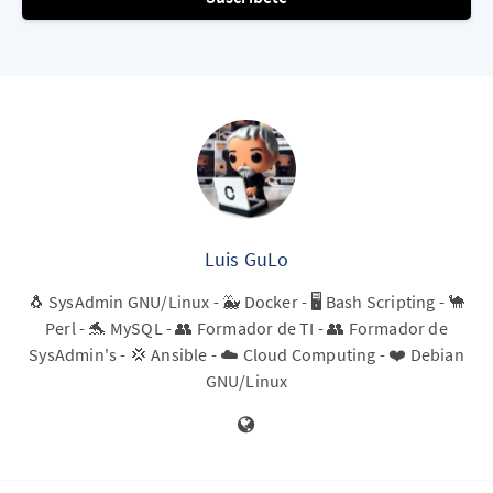
Luis GuLo
🐧 SysAdmin GNU/Linux - 🐳 Docker - 🖥️ Bash Scripting - 🐪
Perl - 🐬 MySQL - 👥 Formador de TI - 👥 Formador de
SysAdmin's - 💢 Ansible - ☁️ Cloud Computing - ❤️ Debian
GNU/Linux