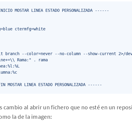
NICIO MOSTAR LINEA ESTADO PERSONALIZADA ------

=blue ctermfg=white

it branch --color=never --no-column --show-current 2>/dev
ne+=\\ Rama:" . rama

ea:%l:%L

umna:%c

FIN MOSTAR LINEA ESTADO PERSONALIZADA ------
 cambio al abrir un fichero que no esté en un repos
omo la de la imagen: