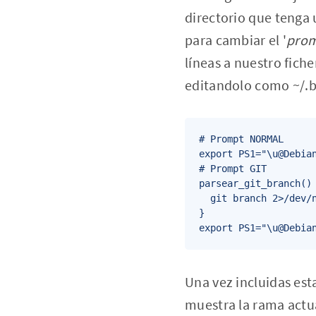
directorio que tenga 
para cambiar el '
pro
líneas a nuestro fich
editandolo como ~/.
# Prompt NORMAL

export PS1="\u@Debian
# Prompt GIT

parsear_git_branch() 
  git branch 2>/dev/n
}

export PS1="\u@Debia
Una vez incluidas es
muestra la rama actua