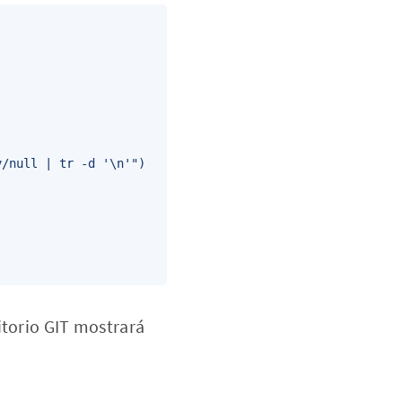
/null | tr -d '\n'")

itorio GIT mostrará