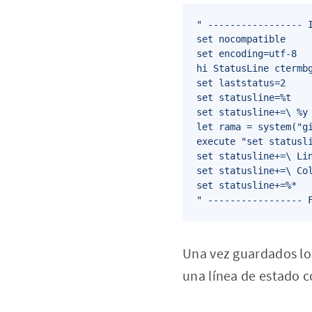
" ----------------- I
set nocompatible

set encoding=utf-8

hi StatusLine ctermbg
set laststatus=2

set statusline=%t

set statusline+=\ %y

let rama = system("g
execute "set statusli
set statusline+=\ Lin
set statusline+=\ Col
set statusline+=%*

" ----------------- 
Una vez guardados los
una línea de estado c