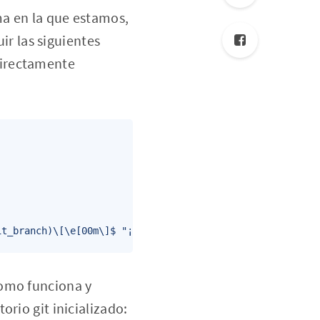
ma en la que estamos,
r las siguientes
directamente
it_branch)\[\e[00m\]$ "¡
como funciona y
rio git inicializado: