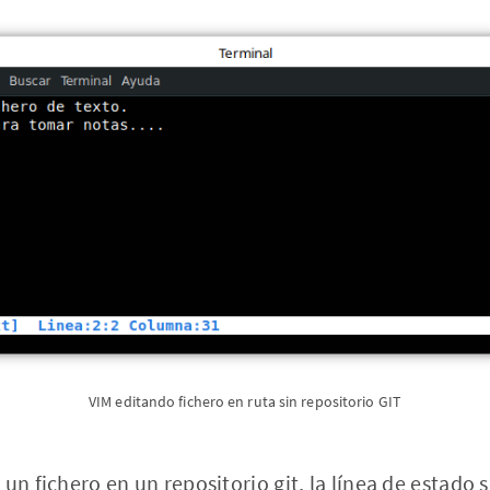
VIM editando fichero en ruta sin repositorio GIT
un fichero en un repositorio git, la línea de estado s