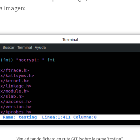
a imagen:
Vim editando fichero en ruta GIT (sobre la rama 'testing')