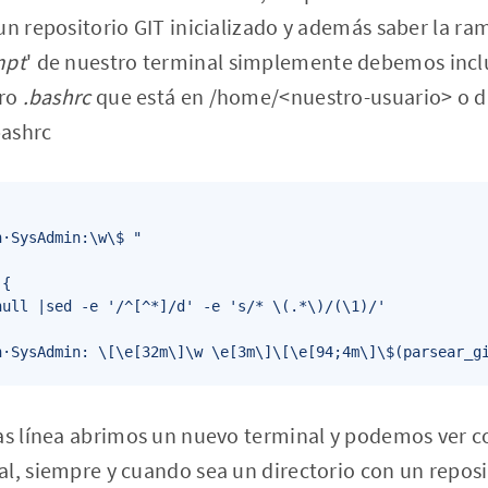
un repositorio GIT inicializado y además saber la ra
mpt
' de nuestro terminal simplemente debemos inclui
ero
.bashrc
que está en /home/<nuestro-usuario> o 
bashrc
·SysAdmin:\w\$ "

{

ull |sed -e '/^[^*]/d' -e 's/* \(.*\)/(\1)/'

n·SysAdmin: \[\e[32m\]\w \e[3m\]\[\e[94;4m\]\$(parsear_g
tas línea abrimos un nuevo terminal y podemos ver 
l, siempre y cuando sea un directorio con un reposito