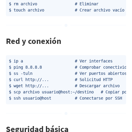
$ rm archivo                # Eliminar

Red y conexión
$ ip a                      # Ver interfaces

$ ping 8.8.8.8              # Comprobar conectividad

$ ss -tuln                  # Ver puertos abiertos

$ curl http://...           # Solicitud HTTP

$ wget http://...           # Descargar archivo

$ scp archivo usuario@host:~/destino   # Copiar por S
Seguridad básica