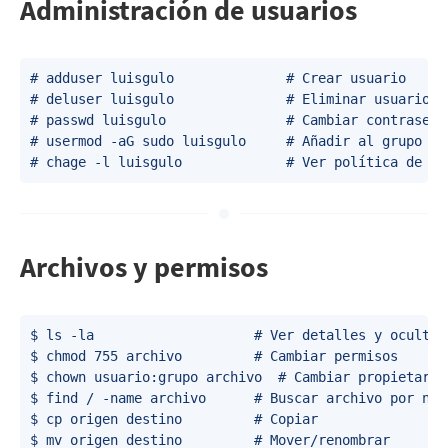
Administración de usuarios
# adduser luisgulo              # Crear usuario

# deluser luisgulo              # Eliminar usuario

# passwd luisgulo               # Cambiar contraseña

# usermod -aG sudo luisgulo     # Añadir al grupo sud
Archivos y permisos
$ ls -la                    # Ver detalles y ocultos

$ chmod 755 archivo         # Cambiar permisos

$ chown usuario:grupo archivo  # Cambiar propietario

$ find / -name archivo      # Buscar archivo por nomb
$ cp origen destino         # Copiar

$ mv origen destino         # Mover/renombrar
