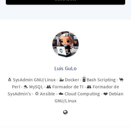
Luis GuLo
🐧 SysAdmin GNU/Linux - 🐳 Docker - 🖥️ Bash Scripting - 🐪
Perl - 🐬 MySQL - 👥 Formador de TI - 👥 Formador de
SysAdmin's - 💢 Ansible - ☁️ Cloud Computing - ❤️ Debian
GNU/Linux