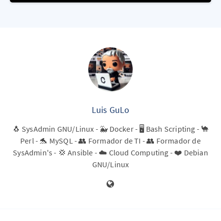
Luis GuLo
🐧 SysAdmin GNU/Linux - 🐳 Docker - 🖥️ Bash Scripting - 🐪
Perl - 🐬 MySQL - 👥 Formador de TI - 👥 Formador de
SysAdmin's - 💢 Ansible - ☁️ Cloud Computing - ❤️ Debian
GNU/Linux