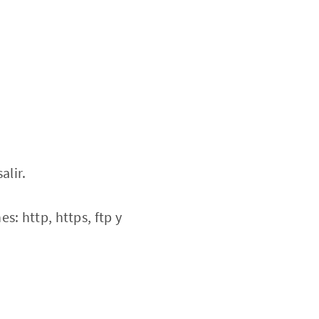
alir.
: http, https, ftp y