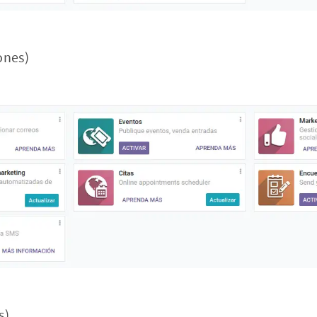
ones)
s)