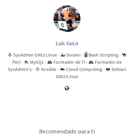
Luis GuLo
🐧 SysAdmin GNU/Linux - 🐳 Docker - 🖥️ Bash Scripting - 🐪
Perl - 🐬 MySQL - 👥 Formador de TI - 👥 Formador de
SysAdmin's - 💢 Ansible - ☁️ Cloud Computing - ❤️ Debian
GNU/Linux
Recomendado para ti