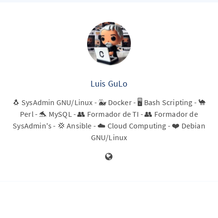
Luis GuLo
🐧 SysAdmin GNU/Linux - 🐳 Docker - 🖥️ Bash Scripting - 🐪
Perl - 🐬 MySQL - 👥 Formador de TI - 👥 Formador de
SysAdmin's - 💢 Ansible - ☁️ Cloud Computing - ❤️ Debian
GNU/Linux