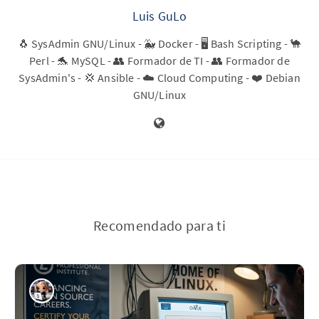
Luis GuLo
🐧 SysAdmin GNU/Linux - 🐳 Docker - 🖥️ Bash Scripting - 🐪
Perl - 🐬 MySQL - 👥 Formador de TI - 👥 Formador de
SysAdmin's - 💢 Ansible - ☁️ Cloud Computing - ❤️ Debian
GNU/Linux
Recomendado para ti