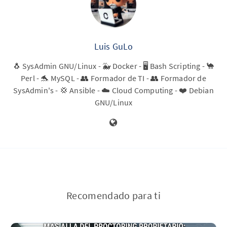
Luis GuLo
🐧 SysAdmin GNU/Linux - 🐳 Docker - 🖥️ Bash Scripting - 🐪
Perl - 🐬 MySQL - 👥 Formador de TI - 👥 Formador de
SysAdmin's - 💢 Ansible - ☁️ Cloud Computing - ❤️ Debian
GNU/Linux
Recomendado para ti