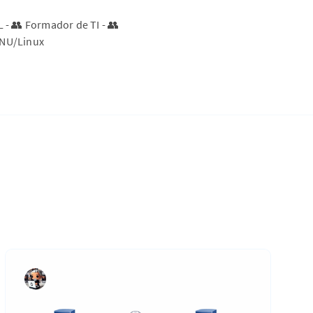
L - 👥 Formador de TI - 👥
GNU/Linux