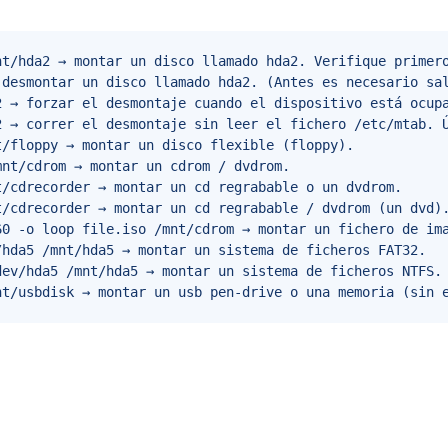
nt/hda2 → montar un disco llamado hda2. Verifique primero
 desmontar un disco llamado hda2. (Antes es necesario sal
 → forzar el desmontaje cuando el dispositivo está ocupa
2 → correr el desmontaje sin leer el fichero /etc/mtab. Ú
/floppy → montar un disco flexible (floppy).

nt/cdrom → montar un cdrom / dvdrom.

/cdrecorder → montar un cd regrabable o un dvdrom.

/cdrecorder → montar un cd regrabable / dvdrom (un dvd).
60 -o loop file.iso /mnt/cdrom → montar un fichero de ima
hda5 /mnt/hda5 → montar un sistema de ficheros FAT32.

ev/hda5 /mnt/hda5 → montar un sistema de ficheros NTFS.

nt/usbdisk → montar un usb pen-drive o una memoria (sin 