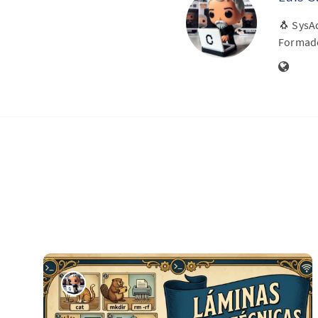
🐧 SysAd
Formado