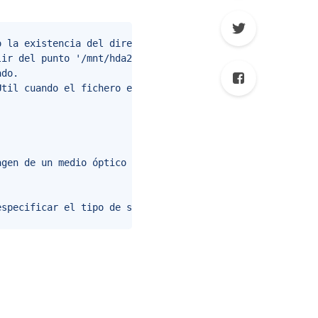
 la existencia del directorio '/ mnt/hda2'; si no está, 
ir del punto '/mnt/hda2'.

do.

til cuando el fichero es de solo lectura o el disco duro


gen de un medio óptico (como un CD o DVD en formato ISO)
especificar el tipo de sistema de ficheros).