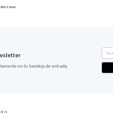
dos Linux
Tu dir
wsletter
ectamente en tu bandeja de entrada.
GuLo