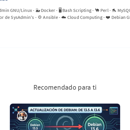
min GNU/Linux - 🐳 Docker - 🖥️ Bash Scripting - 🐪 Perl - 🐬 MySQ
r de SysAdmin's - 💢 Ansible - ☁️ Cloud Computing - ❤️ Debian 
Recomendado para ti