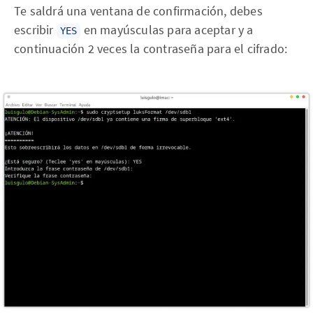
Te saldrá una ventana de confirmación, debes
escribir
en mayúsculas para aceptar y a
YES
continuación 2 veces la contraseña para el cifrado: