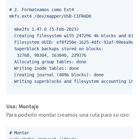
# 2. Formateamos como Ext4

mkfs.ext4 /dev/mapper/USB-CIFRADO 

  mke2fs 1.47.0 (5-Feb-2023)

  Creating filesystem with 247296 4k blocks and 61824
  Filesystem UUID: ef8f250e-1625-4dfc-92af-90eea9eba8
  Superblock backups stored on blocks: 

	 32768, 98304, 163840, 229376

  Allocating group tables: done                      
  Writing inode tables: done                         
  Creating journal (4096 blocks): done

  Writing superblocks and filesystem accounting infor
Uso: Montaje
Para poderlo montar creamos una ruta para su uso:
# Montar
