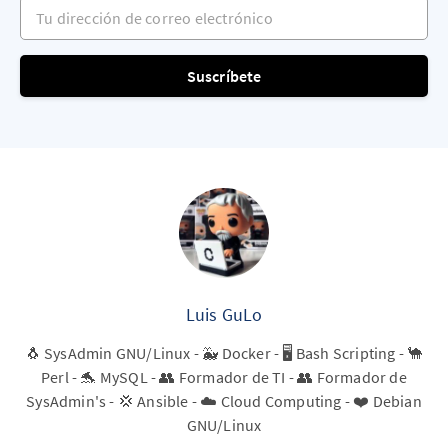
Tu dirección de correo electrónico
Suscríbete
Luis GuLo
🐧 SysAdmin GNU/Linux - 🐳 Docker - 🖥️ Bash Scripting - 🐪
Perl - 🐬 MySQL - 👥 Formador de TI - 👥 Formador de
SysAdmin's - 💢 Ansible - ☁️ Cloud Computing - ❤️ Debian
GNU/Linux