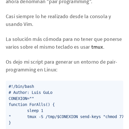
ahora denominan "pair programming".
Casi siempre lo he realizado desde la consola y
usando Vim.
La solución más cómoda para no tener que ponerse
varios sobre el mismo teclado es usar
tmux
.
Os dejo mi script para generar un entorno de pair-
programming en Linux:
#!/bin/bash

# Author: Luis GuLo

CONEXION=""

function ForAlls() {

        sleep 1

"       tmux -S /tmp/$CONEXION send-keys "chmod 777 
}
