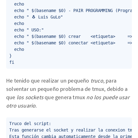
  echo

  echo " $(basename $0) - PAIR PROGRAMMING (Programa
  echo " 🐧 Luis GuLo"

  echo

  echo " USO:"

  echo " $(basename $0) crear    <etiqueta>     => C
  echo " $(basename $0) conectar <etiqueta>     => C
  echo

}

fi
He tenido que realizar un pequeño
truco
, para
solventar un pequeño problema de tmux, debido a
que
los sockets
que genera tmux
no los puede usar
otro usuario
.
Truco del script: 

Tras generarse el socket y realizar la conexion tmux
Esta función cambia automaticamente desde la primera