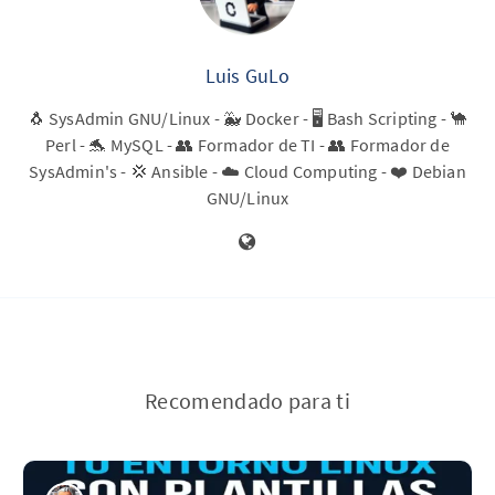
Luis GuLo
🐧 SysAdmin GNU/Linux - 🐳 Docker - 🖥️ Bash Scripting - 🐪
Perl - 🐬 MySQL - 👥 Formador de TI - 👥 Formador de
SysAdmin's - 💢 Ansible - ☁️ Cloud Computing - ❤️ Debian
GNU/Linux
Recomendado para ti