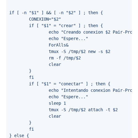
if [ -n "$1" ] && [ -n "$2" ] ; then {

        CONEXION="$2"

        if [ "$1" = "crear" ] ; then {

                echo "Creando conexion $2 Pair-Progra
                echo "Espere..."

                ForAlls&

                tmux -S /tmp/$2 new -s $2

                rm -f /tmp/$2

                clear

        }

        fi

        if [ "$1" = "conectar" ] ; then {

                echo "Intentando conexion Pair-Progra
                echo "Espere..."

                sleep 1

                tmux -S /tmp/$2 attach -t $2

                clear

        }

        fi

} else {
