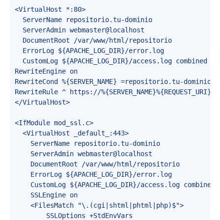
<VirtualHost *:80>

	ServerName repositorio.tu-dominio

	ServerAdmin webmaster@localhost

	DocumentRoot /var/www/html/repositorio

	ErrorLog ${APACHE_LOG_DIR}/error.log

	CustomLog ${APACHE_LOG_DIR}/access.log combined

RewriteEngine on

RewriteCond %{SERVER_NAME} =repositorio.tu-dominio

RewriteRule ^ https://%{SERVER_NAME}%{REQUEST_URI} [
</VirtualHost>

<IfModule mod_ssl.c>

	<VirtualHost _default_:443>

		ServerName repositorio.tu-dominio

		ServerAdmin webmaster@localhost

		DocumentRoot /var/www/html/repositorio

		ErrorLog ${APACHE_LOG_DIR}/error.log

		CustomLog ${APACHE_LOG_DIR}/access.log combined

		SSLEngine on

		<FilesMatch "\.(cgi|shtml|phtml|php)$">

				SSLOptions +StdEnvVars
