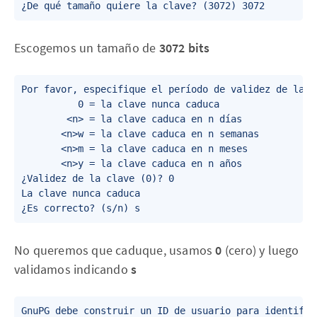
¿De qué tamaño quiere la clave? (3072) 3072
Escogemos un tamaño de
3072 bits
Por favor, especifique el período de validez de la cl
          0 = la clave nunca caduca

        <n> = la clave caduca en n días

       <n>w = la clave caduca en n semanas

       <n>m = la clave caduca en n meses

       <n>y = la clave caduca en n años

¿Validez de la clave (0)? 0

La clave nunca caduca

¿Es correcto? (s/n) s
No queremos que caduque, usamos
0
(cero) y luego
validamos indicando
s
GnuPG debe construir un ID de usuario para identifica