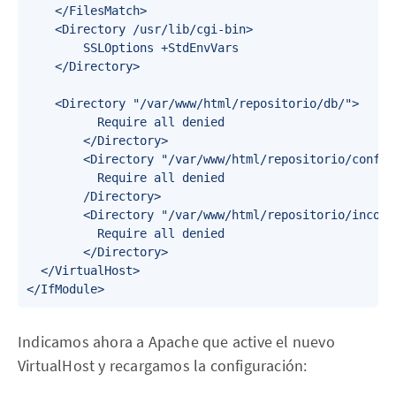
		</FilesMatch>

		<Directory /usr/lib/cgi-bin>

				SSLOptions +StdEnvVars

		</Directory>

		<Directory "/var/www/html/repositorio/db/"> 

        	Require all denied 

        </Directory>

        <Directory "/var/www/html/repositorio/conf/">
        	Require all denied 

        /Directory> 

        <Directory "/var/www/html/repositorio/incomin
        	Require all denied 

        </Directory>        

	</VirtualHost>

</IfModule>
Indicamos ahora a Apache que active el nuevo
VirtualHost y recargamos la configuración: