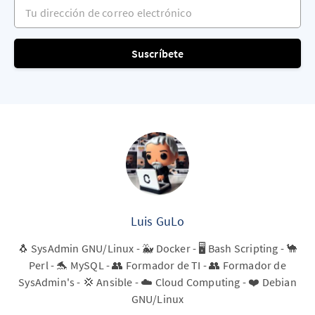
Tu dirección de correo electrónico
Suscríbete
Luis GuLo
🐧 SysAdmin GNU/Linux - 🐳 Docker - 🖥️ Bash Scripting - 🐪
Perl - 🐬 MySQL - 👥 Formador de TI - 👥 Formador de
SysAdmin's - 💢 Ansible - ☁️ Cloud Computing - ❤️ Debian
GNU/Linux