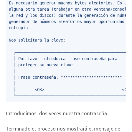
Es necesario generar muchos bytes aleatorios. Es una
alguna otra tarea (trabajar en otra ventana/consola,
la red y los discos) durante la generación de número
generador de números aleatorios mayor oportunidad de
entropía.

Nos solicitará la clave:

  ┌──────────────────────────────────────────────────
  │ Por favor introduzca frase contraseña para       
  │ proteger su nueva clave                          
  │                                                  
  │ Frase contraseña: **************************     
  │                                                  
  │        <OK>                                 <Canc
  └─────────────────────────────────────────────────
Introducimos dos veces nuestra contraseña.‌‌
Terminado el proceso nos mostrará el mensaje de