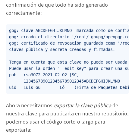
confirmación de que todo ha sido generado
correctamente:
gpg: clave ABCDEFGHIJKLMNO  marcada como de confianza
gpg: creado el directorio '/root/.gnupg/openpgp-revoc
gpg: certificado de revocación guardado como '/root/
claves pública y secreta creadas y firmadas.

Tenga en cuenta que esta clave no puede ser usada par
Puede usar la orden "--edit-key" para crear una subc
pub   rsa3072 2021-02-02 [SC]

      1234567890123456789012345ABCDEFGHIJKLMNO

uid   Luis Gu------- Ló--- (Firma de Paquetes Debian
Ahora necesitarmos
exportar la clave pública
de
nuestra clave para publicarla en nuestro repositorio,
podemos usar el código corto o largo para
exportarla: