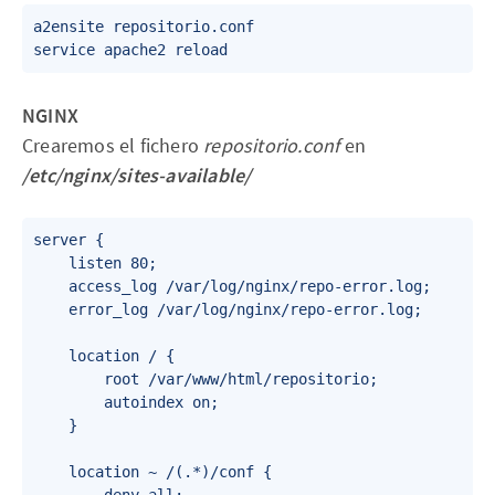
a2ensite repositorio.conf

service apache2 reload
NGINX
Crearemos el fichero
repositorio.conf
en
/etc/nginx/sites-available/
server {

    listen 80;

    access_log /var/log/nginx/repo-error.log;

    error_log /var/log/nginx/repo-error.log;

    location / {

        root /var/www/html/repositorio;

        autoindex on;

    }

    location ~ /(.*)/conf {
