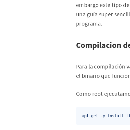
embargo este tipo d
una guía super senci
programa.
Compilacion d
Para la compilación v
el binario que funci
Como root ejecutamo